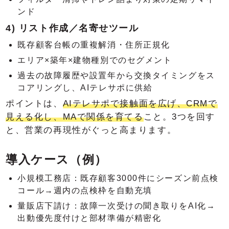
ンド
4) リスト作成／名寄せツール
既存顧客台帳の重複解消・住所正規化
エリア×築年×建物種別でのセグメント
過去の故障履歴や設置年から交換タイミングをス
コアリングし、AIテレサポに供給
ポイントは、
AIテレサポで接触面を広げ、CRMで
見える化し、MAで関係を育てる
こと。3つを回す
と、営業の再現性がぐっと高まります。
導入ケース（例）
小規模工務店：既存顧客3000件にシーズン前点検
コール→週内の点検枠を自動充填
量販店下請け：故障一次受けの聞き取りをAI化→
出動優先度付けと部材準備が精密化