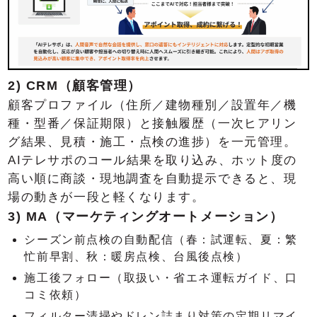
2) CRM（顧客管理）
顧客プロファイル（住所／建物種別／設置年／機
種・型番／保証期限）と接触履歴（一次ヒアリン
グ結果、見積・施工・点検の進捗）を一元管理。
AIテレサポのコール結果を取り込み、ホット度の
高い順に商談・現地調査を自動提示できると、現
場の動きが一段と軽くなります。
3) MA（マーケティングオートメーション）
シーズン前点検の自動配信（春：試運転、夏：繁
忙前早割、秋：暖房点検、台風後点検）
施工後フォロー（取扱い・省エネ運転ガイド、口
コミ依頼）
フィルター清掃やドレン詰まり対策の定期リマイ