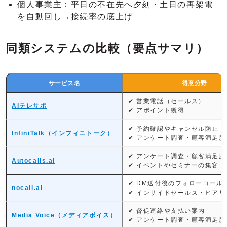
個人事業主：平日の不在先へ夕刻・土日の再架電
を自動回し→接続率の底上げ
同類システムの比較（要点サマリ）
サービス名
得意分野
✔ 営業電話（セールス）
AIテレサポ
✔ アポイント獲得
✔ 予約確認やキャンセル防止
InfiniTalk（インフィニトーク）
✔ アンケート調査・顧客満足度
✔ アンケート調査・顧客満足度
Autocalls.ai
✔ イベントやセミナーの集客
✔ DM送付後のフォローコール
nocall.ai
✔ インサイドセールス・ヒアリ
✔ 督促連絡や支払い案内
Media Voice（メディアボイス）
✔ アンケート調査・顧客満足度