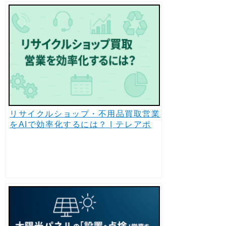
リサイクルショップ・不用品買取営業
をAIで効率化するには？ | テレアポ
AI・自動架電 1コール20円〜