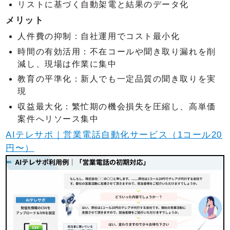
リストに基づく自動架電と結果のデータ化
メリット
人件費の抑制：自社運用でコスト最小化
時間の有効活用：不在コールや聞き取り漏れを削
減し、現場は作業に集中
教育の平準化：新人でも一定品質の聞き取りを実
現
収益最大化：繁忙期の機会損失を圧縮し、高単価
案件へリソース集中
AIテレサポ｜営業電話自動化サービス（1コール20
円〜）