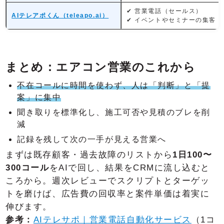
✔ 営業電話（セールス）
AIテレアポくん（teleapo.ai）
✔ イベントやセミナーの集客
まとめ：エアコン営業のこれから
不在コールに時間を使わず、人は「判断」と「提
案」に集中
聞き取りを標準化し、施工可否や見積のブレを削
減
記録を残して次の一手が見える営業へ
まずは既存顧客・過去故障のリストから
1日100〜
300コール
をAIで回し、結果をCRMに流し込むと
ころから。週次レビューでスクリプトとターゲッ
トを磨けば、広告費の回収率と案件単価は着実に
伸びます。
参考：
AIテレサポ｜営業電話自動化サービス
（1コ