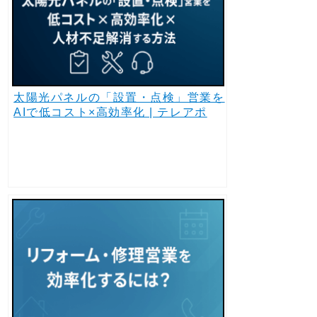
太陽光パネルの「設置・点検」営業を
AIで低コスト×高効率化 | テレアポ
AI・自動架電 1コール20円〜