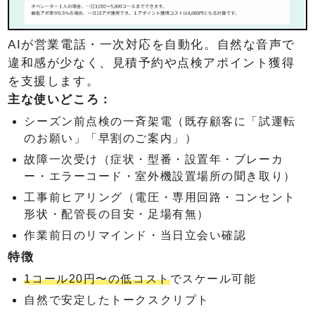
AIが営業電話・一次対応を自動化。自然な音声で
違和感が少なく、見積予約や点検アポイント獲得
を支援します。
主な使いどころ：
シーズン前点検の一斉架電（既存顧客に「試運転
のお願い」「早割のご案内」）
故障一次受け（症状・型番・設置年・ブレーカ
ー・エラーコード・室外機設置場所の聞き取り）
工事前ヒアリング（電圧・専用回路・コンセント
形状・配管長の目安・足場有無）
作業前日のリマインド・当日立会い確認
特徴
1コール20円〜の低コスト
でスケール可能
自然で安定したトークスクリプト