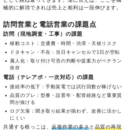
として跳ね返ってきます。逆に言えば、ここを機
械的に解消できれば売上と粗利は一段伸びます。
訪問営業と電話営業の課題点
訪問（現地調査・工事）の課題
移動コスト：交通費・時間・渋滞・天候リスク
ドタキャン・不在：当日キャンセルで1日が空転
属人化：取り付け可否の判断や提案力がベテラン
依存
電話（テレアポ・一次対応）の課題
接続率の低下：手動架電では試行回数が稼げない
品質のブレ：型番・設置年・配管経路など重要質
問が抜ける
ログ欠落：聞き取り結果が揃わず、改善に活かし
にくい
共通する根っこは、
反復作業の多さ
と
品質の再現