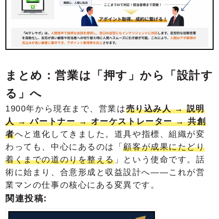
まとめ：営業は「押す」から「設計す
る」へ
1900年から現在まで、営業は
売り込み人 → 説明
人 → パートナー → オーケストレーター → 共創
者
へと進化してきました。道具や指標、組織が変
わっても、中心にあるのは「
顧客が成果にたどり
着くまでの道のりを整える
」という使命です。話
術に始まり、合意形成と収益設計へ――これが営
業マンの仕事の核心にある変異です。
関連投稿: