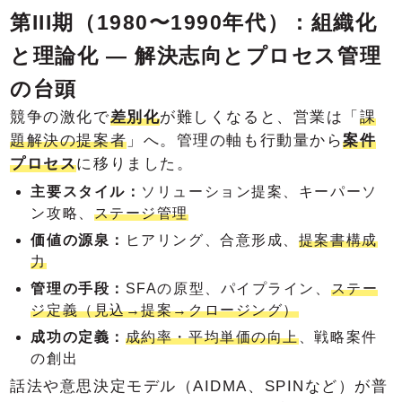
第III期（1980〜1990年代）：組織化
と理論化 ― 解決志向とプロセス管理
の台頭
競争の激化で
差別化
が難しくなると、営業は「
課
題解決の提案者
」へ。管理の軸も行動量から
案件
プロセス
に移りました。
主要スタイル：
ソリューション提案、キーパーソ
ン攻略、
ステージ管理
価値の源泉：
ヒアリング、合意形成、
提案書構成
力
管理の手段：
SFAの原型、パイプライン、
ステー
ジ定義（見込→提案→クロージング）
成功の定義：
成約率・平均単価の向上
、戦略案件
の創出
話法や意思決定モデル（AIDMA、SPINなど）が普