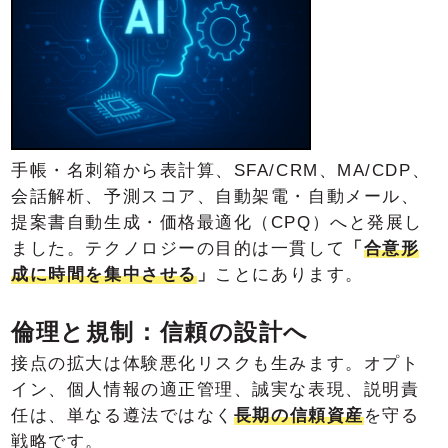
手帳・名刺箱から表計算、SFA/CRM、MA/CDP、
会話解析、予測スコア、自動架電・自動メール、
提案書自動生成・価格最適化（CPQ）へと発展し
ました。テクノロジーの目的は一貫して
「
合意形
成に時間を集中させる
」
ことにあります。
倫理と規制：信頼の設計へ
接点の拡大は体験悪化リスクも生みます。オプト
イン、個人情報の適正管理、誠実な表現、説明責
任は、単なる遵法ではなく
長期の信頼資産
を守る
戦略です。