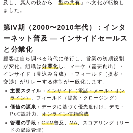
及し、属人の技から「
型の共有
」へ文化が転換し
ました。
第IV期（2000〜2010年代）：インタ
ーネット普及 ― インサイドセールス
と分業化
顧客は自ら調べる時代に移行し、営業の初期役割
が変化。組織は
分業化
し、マーケ（需要創出）・
インサイド（見込み育成）・フィールド（提案・
交渉）がリレーする体制が一般化します。
主要スタイル：
インサイド（電話・メール・オン
ライン）
、フィールド（提案・クロージング）
価値の源泉：
データに基づく優先度付け、デモ・
PoC設計力、
オンライン信頼醸成
管理の手段：
CRM
普及、
MA
、スコアリング（リー
ドの温度管理）