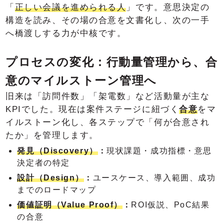
「
正しい会議を進められる人
」です。意思決定の
構造を読み、その場の合意を文書化し、次の一手
へ橋渡しする力が中核です。
プロセスの変化：行動量管理から、合
意のマイルストーン管理へ
旧来は「訪問件数」「架電数」など活動量が主な
KPIでした。現在は案件ステージに紐づく
合意
をマ
イルストーン化し、各ステップで「何が合意され
たか」を管理します。
発見（Discovery）
：
現状課題・成功指標・意思
決定者の特定
設計（Design）
：
ユースケース、導入範囲、成功
までのロードマップ
価値証明（Value Proof）
：
ROI仮説、PoC結果
の合意