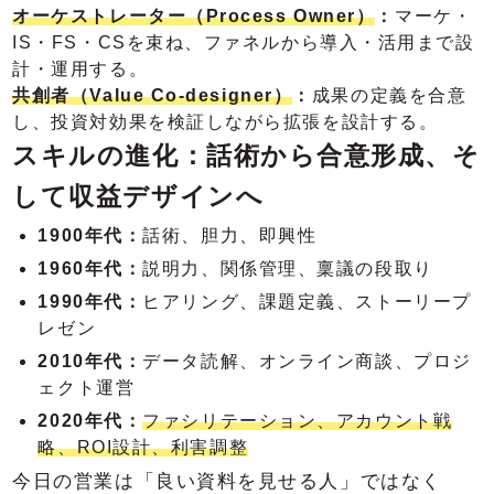
オーケストレーター（Process Owner）
：
マーケ・
IS・FS・CSを束ね、ファネルから導入・活用まで設
計・運用する。
共創者（Value Co-designer）
：
成果の定義を合意
し、投資対効果を検証しながら拡張を設計する。
スキルの進化：話術から合意形成、そ
して収益デザインへ
1900年代：
話術、胆力、即興性
1960年代：
説明力、関係管理、稟議の段取り
1990年代：
ヒアリング、課題定義、ストーリープ
レゼン
2010年代：
データ読解、オンライン商談、プロジ
ェクト運営
2020年代：
ファシリテーション、アカウント戦
略、ROI設計、利害調整
今日の営業は「良い資料を見せる人」ではなく