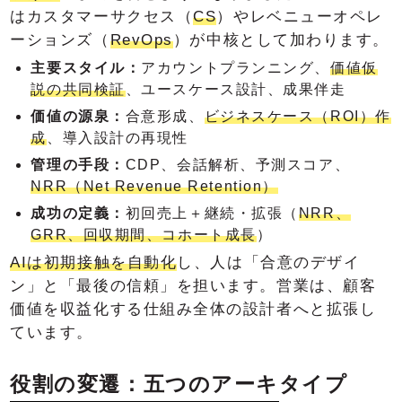
はカスタマーサクセス（
CS
）やレベニューオペレ
ーションズ（
RevOps
）が中核として加わります。
主要スタイル：
アカウントプランニング、
価値仮
説の共同検証
、ユースケース設計、成果伴走
価値の源泉：
合意形成、
ビジネスケース（ROI）作
成
、導入設計の再現性
管理の手段：
CDP、会話解析、予測スコア、
NRR（Net Revenue Retention）
成功の定義：
初回売上＋継続・拡張（
NRR、
GRR、回収期間、コホート成長
）
AIは初期接触を自動化
し、人は「合意のデザイ
ン」と「最後の信頼」を担います。営業は、顧客
価値を収益化する仕組み全体の設計者へと拡張し
ています。
役割の変遷：五つのアーキタイプ