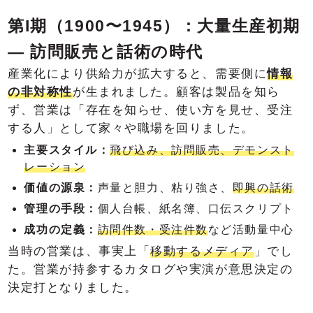
第I期（1900〜1945）：大量生産初期
― 訪問販売と話術の時代
産業化により供給力が拡大すると、需要側に
情報
の非対称性
が生まれました。顧客は製品を知ら
ず、営業は「存在を知らせ、使い方を見せ、受注
する人」として家々や職場を回りました。
主要スタイル：
飛び込み、訪問販売、デモンスト
レーション
価値の源泉：
声量と胆力、粘り強さ、
即興の話術
管理の手段：
個人台帳、紙名簿、口伝スクリプト
成功の定義：
訪問件数・受注件数
など活動量中心
当時の営業は、事実上「
移動するメディア
」でし
た。営業が持参するカタログや実演が意思決定の
決定打となりました。