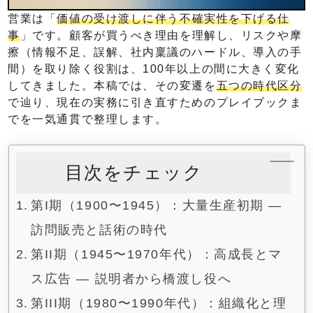
営業は「
価値の受け渡しに伴う不確実性を下げる仕
事
」です。顧客が買うべき理由を理解し、リスクや摩
擦（情報不足、誤解、社内稟議のハードル、導入の手
間）を取り除く役割は、100年以上の間に大きく変化
してきました。本稿では、その変遷を
五つの時代区分
で辿り、現在の実務に引き直すためのプレイブックま
でを一気通貫で整理します。
目次をチェック
第I期（1900〜1945）：大量生産初期 ―
訪問販売と話術の時代
第II期（1945〜1970年代）：高成長とマ
ス広告 ― 説明者から橋渡し役へ
第III期（1980〜1990年代）：組織化と理