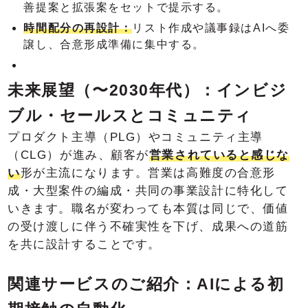
善提案と拡張案をセットで提示する。
時間配分の再設計：
リスト作成や議事録はAIへ委
譲し、合意形成準備に集中する。
未来展望（〜2030年代）：インビジ
ブル・セールスとコミュニティ
プロダクト主導（PLG）やコミュニティ主導
（CLG）が進み、顧客が
営業されていると感じな
い
形が主流になります。営業は高難度の合意形
成・大型案件の編成・共同の事業設計に特化して
いきます。職名が変わっても本質は同じで、価値
の受け渡しに伴う不確実性を下げ、成果への道筋
を共に設計することです。
関連サービスのご紹介：AIによる初