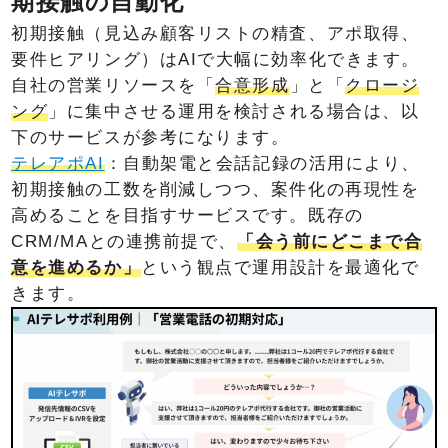
期接触の自動化
初期接触（見込み顧客リストの精査、アポ取得、
要件ヒアリング）はAIで大幅に効率化できます。
自社の営業リソースを「
合意形成
」と「
クロージ
ング
」に集中させる運用を検討される場合は、以
下のサービスが参考になります。
テレアポAI
：自動架電と会話記録の活用により、
初期接触の工数を削減しつつ、案件化の再現性を
高めることを目指すサービスです。既存の
CRM/MAとの連携前提で、
「会う前にどこまで合
意を進めるか」
という観点で運用設計を最適化で
きます。