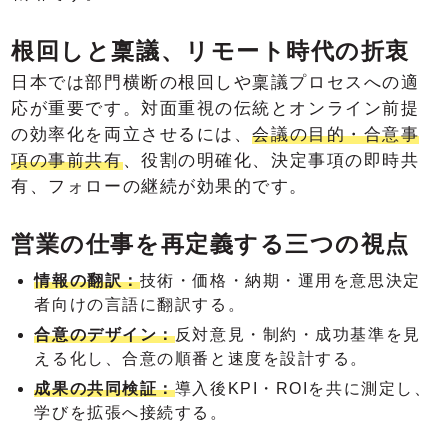
根回しと稟議、リモート時代の折衷
日本では部門横断の根回しや稟議プロセスへの適
応が重要です。対面重視の伝統とオンライン前提
の効率化を両立させるには、
会議の目的・合意事
項の事前共有
、役割の明確化、決定事項の即時共
有、フォローの継続が効果的です。
営業の仕事を再定義する三つの視点
情報の翻訳：
技術・価格・納期・運用を意思決定
者向けの言語に翻訳する。
合意のデザイン：
反対意見・制約・成功基準を見
える化し、合意の順番と速度を設計する。
成果の共同検証：
導入後KPI・ROIを共に測定し、
学びを拡張へ接続する。