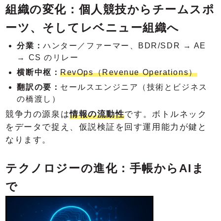
組織の変化：個人競技からチームスポ
ーツ、そしてレベニュー組織へ
分業：
ハンター／ファーマー、BDR/SDR → AE
→ CS のリレー
横断中枢：
RevOps（Revenue Operations）
翻訳の要：
セールスエンジニア（技術とビジネス
の橋渡し）
競争力の源泉は
情報の流動性
です。ボトルネック
をデータで捉え、仮説検証を回す運用能力が鍵と
なります。
テクノロジーの進化：手帳からAIま
で