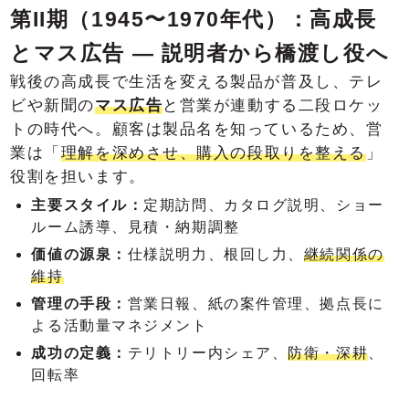
第II期（1945〜1970年代）：高成長
とマス広告 ― 説明者から橋渡し役へ
戦後の高成長で生活を変える製品が普及し、テレ
ビや新聞の
マス広告
と営業が連動する二段ロケッ
トの時代へ。顧客は製品名を知っているため、営
業は「
理解を深めさせ、購入の段取りを整える
」
役割を担います。
主要スタイル：
定期訪問、カタログ説明、ショー
ルーム誘導、見積・納期調整
価値の源泉：
仕様説明力、根回し力、
継続関係の
維持
管理の手段：
営業日報、紙の案件管理、拠点長に
よる活動量マネジメント
成功の定義：
テリトリー内シェア、
防衛・深耕
、
回転率