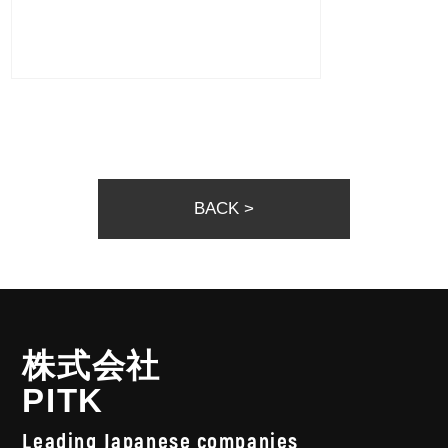
BACK >
株式会社
PITK
Leading Japanese companies