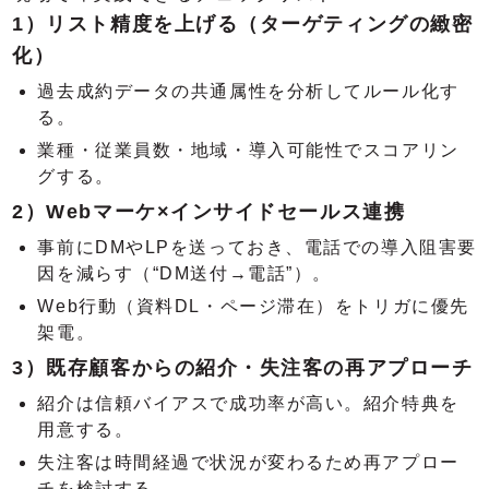
1）リスト精度を上げる（ターゲティングの緻密
化）
過去成約データの共通属性を分析してルール化す
る。
業種・従業員数・地域・導入可能性でスコアリン
グする。
2）Webマーケ×インサイドセールス連携
事前にDMやLPを送っておき、電話での導入阻害要
因を減らす（“DM送付→電話”）。
Web行動（資料DL・ページ滞在）をトリガに優先
架電。
3）既存顧客からの紹介・失注客の再アプローチ
紹介は信頼バイアスで成功率が高い。紹介特典を
用意する。
失注客は時間経過で状況が変わるため再アプロー
チを検討する。