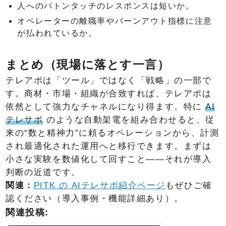
人へのバトンタッチのレスポンスは短いか。
オペレーターの離職率やバーンアウト指標に注意
が払われているか。
まとめ（現場に落とす一言）
テレアポは「ツール」ではなく「戦略」の一部で
す。商材・市場・組織が合致すれば、テレアポは
依然として強力なチャネルになり得ます。特に
AI
テレサポ
のような自動架電を組み合わせると、従
来の“数と精神力”に頼るオペレーションから、計測
され最適化された運用へと移行できます。まずは
小さな実験を数値化して回すこと——それが導入
判断の近道です。
関連：
PITK の AIテレサポ紹介ページ
もぜひご確
認ください（導入事例・機能詳細あり）。
関連投稿: