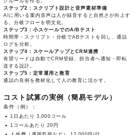
グルールを作る。
ステップ2：スクリプト設計と音声素材準備
AIに用いる案内音声は人が録音すると自然さが向上す
る。分岐フローを明文化。
ステップ3：小スケールでのA/Bテスト
時間帯・スクリプト・分岐でABテストを回し、通話
ログを分析。
ステップ4：スケールアップとCRM連携
有望リードは自動でCRM登録、担当者へ通知・即転
送する設計。
ステップ5：定常運用と教育
通話の良例を教材化して人の教育に活かす。
コスト試算の実例（簡易モデル）
条件（例）：
1日あたり 3,000コール
1コールあたり 20円
人件費（運用監視など） 12,000円/日