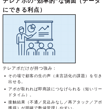
テレアポの“効率的”な側面（データ
にできる利点）
テレアポだけが持つ強み：
その場で顧客の生の声（未言語化の課題）を引き
出せる。
アポが取れれば即商談につなげられる（短いリー
ドタイム）。
接触結果（不通／見込みなし／再アタック／アポ
獲得）が明確で数値管理しやすい。