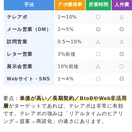
手法
アポ獲得率
所要時間
人件費
テレアポ
1〜10%
〇
△
メール営業（DM）
2〜5%
◎
◎
訪問営業
0.5〜10%
△
△
レター営業
3%前後
〇
◎
展示会営業
10%前後
△
〇
Webサイト・SNS
1〜4%
〇
◎
要点：
単価が高い／長期契約／BtoBやWeb非活用
層
がターゲットであれば、テレアポは非常に有効
です。テレアポの強みは「リアルタイムのヒアリ
ング→提案→商談化」の速さにあります。